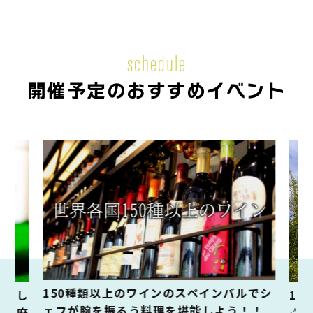
schedule
開催予定のおすすめイベント
150種類以上のワインのスペインバルでシ
く楽し
11
ェフが腕を振るう料理を堪能しよう！！
流♬麻
☆D