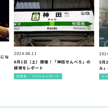
2024.06.10
！「神田せんべろ」の
5月25日（土）開催！「Roa★
ル」の模様をレポート
ポート
イベントレポート
スポーツ