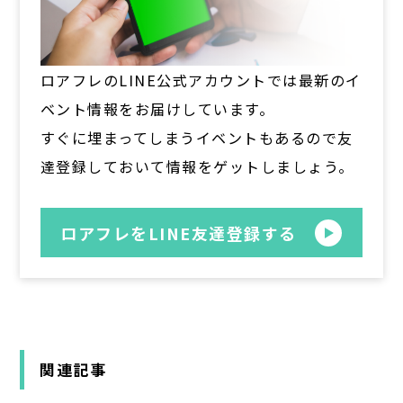
ロアフレのLINE公式アカウントでは最新のイ
ベント情報をお届けしています。
すぐに埋まってしまうイベントもあるので友
達登録しておいて情報をゲットしましょう。
ロアフレをLINE友達登録する
関連記事