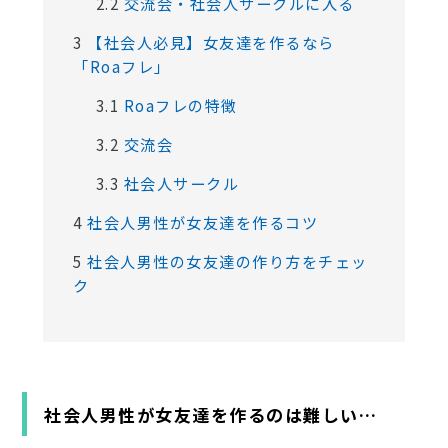
2.2
交流会・社会人サークルに入る
3
【社会人必見】女友達を作るなら
「Roaフレ」
3.1
Roaフレの特徴
3.2
交流会
3.3
社会人サークル
4
社会人男性が女友達を作るコツ
5
社会人男性の女友達の作り方をチェッ
ク
社会人男性が女友達を作るのは難しい…