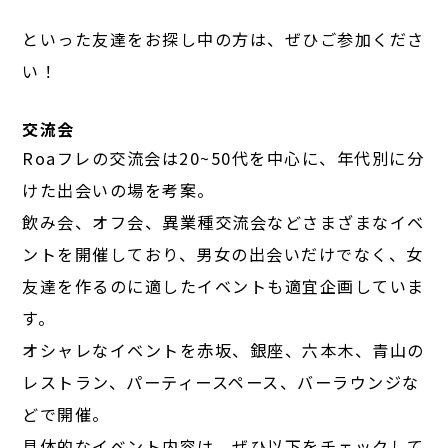
といった友達をお探し中の方は、ぜひご参加くださ
い！
交流会
Roaフレの交流会は20~50代を中心に、年代別に分
けた出会いの場を考案。
飲み会、オフ会、異業種交流会などさまざまなイベ
ントを開催しており、男女の出会いだけでなく、女
友達を作るのに適したイベントも適宜企画していま
す。
オシャレなイベントを赤坂、銀座、六本木、青山の
レストラン、パーティースペース、バーラウンジな
どで開催。
具体的なイベント内容は、ぜひ以下をチェックして