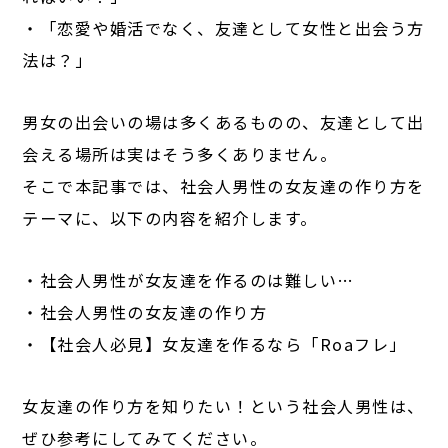
・「恋愛や婚活でなく、友達として女性と出会う方
法は？」
男女の出会いの場は多くあるものの、友達として出
会える場所は実はそう多くありません。
そこで本記事では、社会人男性の女友達の作り方を
テーマに、以下の内容を紹介します。
・社会人男性が女友達を作るのは難しい…
・社会人男性の女友達の作り方
・【社会人必見】女友達を作るなら「Roaフレ」
女友達の作り方を知りたい！という社会人男性は、
ぜひ参考にしてみてください。