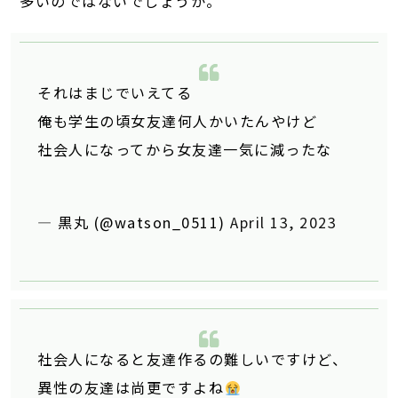
多いのではないでしょうか。
それはまじでいえてる
俺も学生の頃女友達何人かいたんやけど
社会人になってから女友達一気に減ったな
— 黒丸 (@watson_0511)
April 13, 2023
社会人になると友達作るの難しいですけど、
異性の友達は尚更ですよね