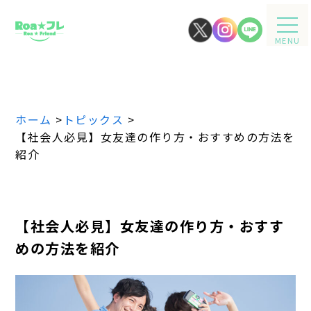
MENU
ホーム
>
トピックス
>
【社会人必見】女友達の作り方・おすすめの方法を
紹介
【社会人必見】女友達の作り方・おすす
めの方法を紹介