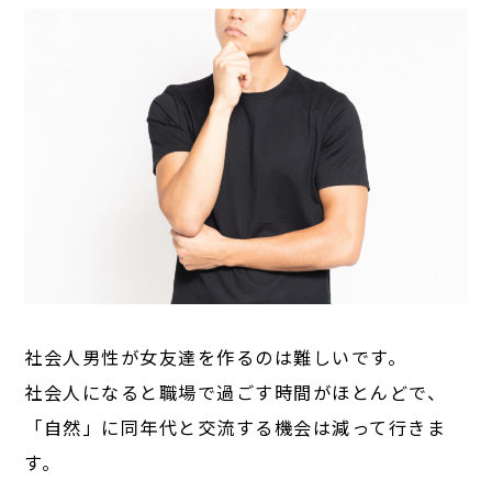
社会人男性が女友達を作るのは難しいです。
社会人になると職場で過ごす時間がほとんどで、
「自然」に同年代と交流する機会は減って行きま
す。