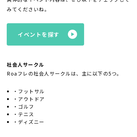
みてくださいね。
イベントを探す
社会人サークル
Roaフレの社会人サークルは、主に以下の5つ。
・フットサル
・アウトドア
・ゴルフ
・テニス
・ディズニー