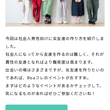
今回は社会人男性向けに女友達の作り方を紹介しま
した。
社会人になってから友達を作るのは難しく、それが
異性の友達となればより難易度は高まります。
出会いの場はさまざまですが、女友達を作りたいの
であれば、Roaフレのイベントがおすすめ。
まずはどのようなイベントがあるかチェックして、
気になるものがあればぜひご参加くださいね！