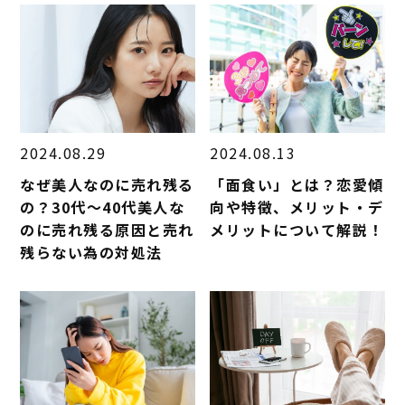
2024.08.29
2024.08.13
なぜ美人なのに売れ残る
「面食い」とは？恋愛傾
の？30代～40代美人な
向や特徴、メリット・デ
のに売れ残る原因と売れ
メリットについて解説！
残らない為の対処法