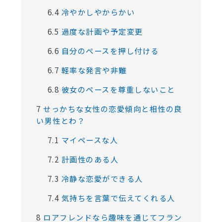
6.4
冷やかしやからかい
6.5
過度な計画や予定変更
6.6
自分のペースを押し付ける
6.7
軽率な発言や非難
6.8
彼女のペースを尊重しないこと
7
せっかちな女性の恋愛傾向と相性の良
い男性とわ？
7.1
マイペースな人
7.2
計画性のある人
7.3
冷静な恋愛ができる人
7.4
気持ちを言葉で伝えてくれる人
8
ロアフレンドなら趣味を通じてフラン