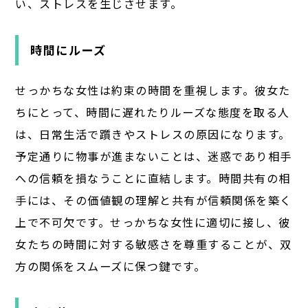
い、ストレスを生じさせます。
時間にルーズ
せっかちな女性は約束の時間を重視します。彼女た
ちにとって、時間に遅れたりルーズな態度を取る人
は、日常生活で躓きやストレスの原因になります。
予定通りに物事が進まないことは、迷惑であり相手
への信頼を損なうことに直結します。時間共有の相
手には、その価値観の理解と共有が信頼関係を築く
上で不可欠です。せっかちな女性に適切に接し、彼
女たちの時間に対する敏感さを尊重することが、双
方の関係をスムーズに保つ鍵です。