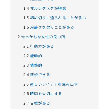
1.4
マルチタスクが得意
1.5
締め切りに迫られることが多い
1.6
冷静さを欠くことがある
2
せっかちな女性の良い所
2.1
行動力がある
2.2
能動的
2.3
情熱的
2.4
我慢できる
2.5
新しいアイデアを生み出す
2.6
時間を大切にする
2.7
目標がある