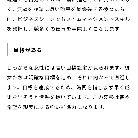
す。無駄を極端に嫌い効率を最優先する彼女たち
は、ビジネスシーンでもタイムマネジメントスキル
を発揮し、数多くの仕事を手際よくこなします。
目標がある
せっかちな女性には高い目標設定が見られます。彼
女たちは明確な目標を定め、それに向かって直進し
ます。目標を達成するため、時間を惜しまず早く成
果を出そうと情熱を抱いています。この姿勢は夢や
希望を現実にする強い推進力になります。