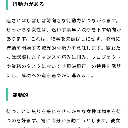
行動力がある
速さとはしばしば前向きな行動力につながります。
せっかちな女性は、迷わず素早い決断を下す傾向が
あります。これは、物事を先延ばしにせず、瞬時に
行動を開始する驚異的な能力を意味します。彼女た
ちは認識したチャンスを巧みに掴み、プロジェクト
や業務のタスクにおいて「即決即行」の特性を武器
にし、成功への道を速やかに進みます。
能動的
待つことに焦りを感じるせっかちな女性は物事を待
つのを好まず、常に自分から動こうとします。彼女