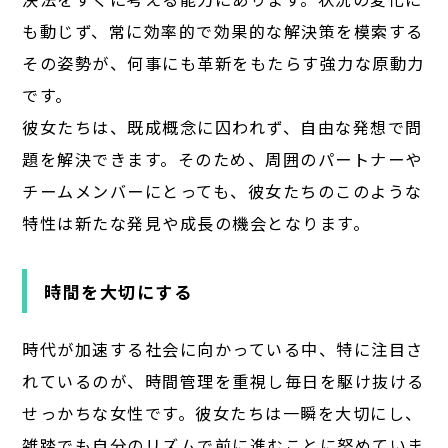
も動じず、常に効率的で効果的な解決策を模索する
その姿勢が、何事にも革新をもたらす強力な原動力
です。
彼女たちは、既成概念に囚われず、自由な発想で問
題を解決できます。そのため、周囲のパートナーや
チームメンバーにとっても、彼女たちのこのような
特性は新たな発見や成長の機会となります。
時間を大切にする
時代が加速する社会に向かっている中、特に注目さ
れているのが、時間管理を重視し毎日を駆け抜ける
せっかちな女性です。彼女たちは一瞬を大切にし、
雑踏でも自分のリズムで前に進むことに努めていま