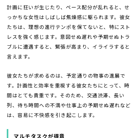
計画に狂いが生じたり、ペース配分が乱れると、せ
っかちな女性はしばしば焦燥感に駆られます。彼女
たちは、理想の進行テンポを保てないと、特にスト
レスを強く感じます。意図せぬ遅れや予期せぬトラ
ブルに遭遇すると、緊張が高まり、イライラすると
言えます。
彼女たちが求めるのは、予定通りの物事の進展で
す。計画性と効率を重視する彼女たちにとって、時
間はとても貴重です。そのため、交通渋滞、長い
列、待ち時間への不満や仕事上の予期せぬ遅れなど
は、容易に不快感を引き起こします。
マルチタスクが得意