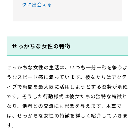
クに出会える
せっかちな女性の特徴
せっかちな女性の生活は、いつも一分一秒を争うよ
うなスピード感に満ちています。彼女たちはアクテ
ィブで時間を最大限に活用しようとする姿勢が明確
です。そうした行動様式は彼女たちの独特な特徴と
なり、他者との交流にも影響を与えます。本篇で
は、せっかちな女性の特徴を詳しく紹介していきま
す。