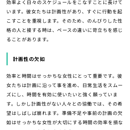
効率よく日々のスケジュールをこなすことに長けて
います。彼女たちは計画性があり、すぐに行動を起
こすことを重視します。そのため、のんびりした性
格の人と接する時は、ペースの違いに苛立ちを感じ
ることがあります。
計画性の欠如
効率と時間はせっかちな女性にとって重要です。彼
女たちは計画に沿って事を進め、日常生活をスムー
ズにし、時間を有効に使いたいと強く願っていま
す。しかし計画性がない人々との協働では、その希
望はしばしば崩れます。準備不足や事前の計画の欠
如はせっかちな女性が大切にする時間の効率を損な