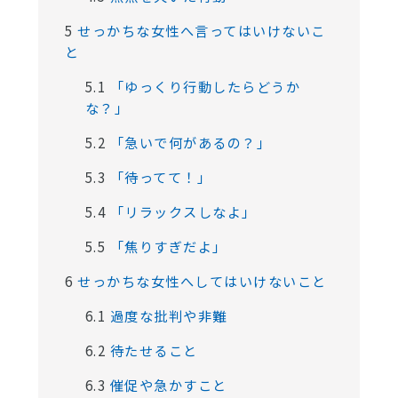
5
せっかちな女性へ言ってはいけないこ
と
5.1
「ゆっくり行動したらどうか
な？」
5.2
「急いで何があるの？」
5.3
「待ってて！」
5.4
「リラックスしなよ」
5.5
「焦りすぎだよ」
6
せっかちな女性へしてはいけないこと
6.1
過度な批判や非難
6.2
待たせること
6.3
催促や急かすこと