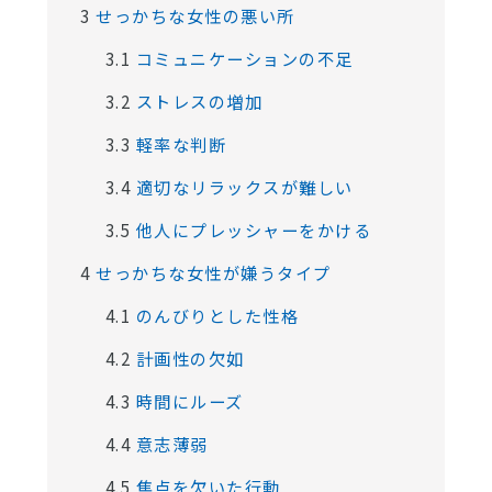
3
せっかちな女性の悪い所
3.1
コミュニケーションの不足
3.2
ストレスの増加
3.3
軽率な判断
3.4
適切なリラックスが難しい
3.5
他人にプレッシャーをかける
4
せっかちな女性が嫌うタイプ
4.1
のんびりとした性格
4.2
計画性の欠如
4.3
時間にルーズ
4.4
意志薄弱
4.5
焦点を欠いた行動