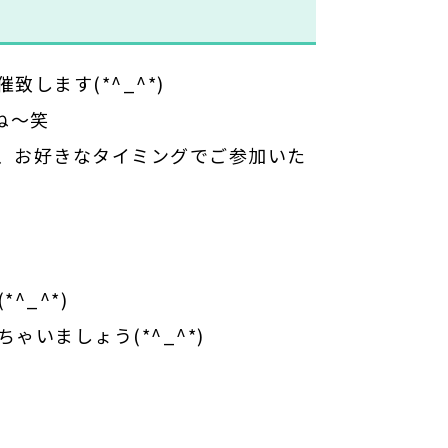
します(*^_^*)
ね～笑
、お好きなタイミングでご参加いた
_^*)
いましょう(*^_^*)