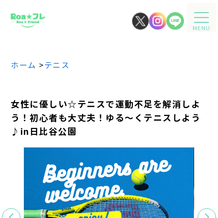
MENU
ホーム
>
テニス
女性に優しい☆テニスで運動不足を解消しよ
う！初心者も大丈夫！ゆる～くテニスしよう
♪in日比谷公園