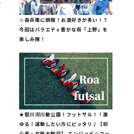
ン
な
☆吞兵衛に朗報！お酒好きが多い！？
今回はバラエティ豊かな街「上野」を
楽しみ隊！
★竪川河川敷公園！フットサル！！激
ゆる！運動したい方にピッタリ♪【初
心者・女性大歓迎】 エンジョイ☆フッ