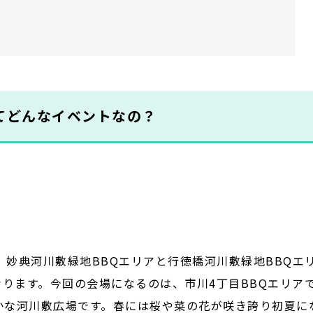
てどんなイベントなの？
妙典河川敷緑地BBQエリアと行徳橋河川敷緑地BBQエ
なります。今回の会場になるのは、市川4丁目BBQエリア
かな河川敷広場です。春には桜や菜の花が咲き誇り初夏に