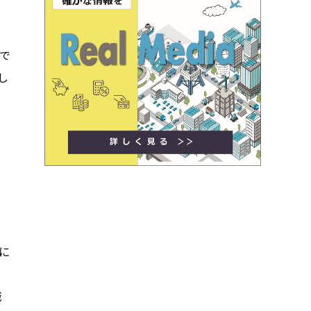
で
し
に
職