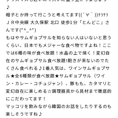
♪
帽子とか持って行こうと考えてます((´∀｀))ｹﾗｹﾗ
ＪＲ中央線 大久保駅 北口 徒歩1分「とんどこ」さ
んです(*^_^*)
もはやサムギョプサルを知らない人はいないと思う
くらい、日本でもメジャーな食べ物ですよね！ここ
では6種の味が食べ放題！水晶の上で焼く！変幻自
在のサムギョプサル食べ放題!飽きが来ないのでた
くさん食べれる♪1番人気は、ワインサムギョプサ
ル★全6種類が食べ放題★サムギョプサル（ワイ
ン・カレー・コチュジャン）、豚もも、カタマリと
変幻自在に楽しめる☆調理器具から具材まで徹底的
にこだわってます！
マッコリを飲みながら韓国のお話をしたりするのも
楽しそうですね♪