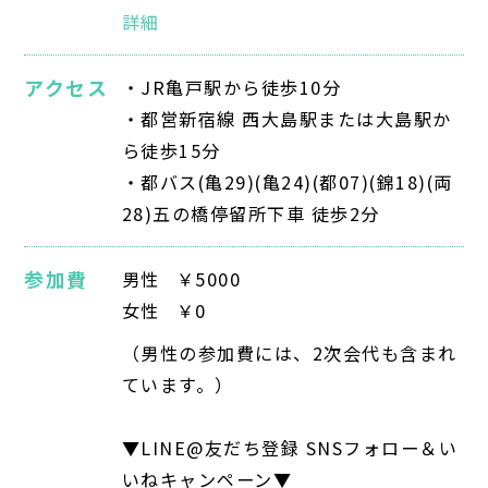
詳細
アクセス
・JR⻲⼾駅から徒歩10分
・都営新宿線 ⻄⼤島駅または⼤島駅か
ら徒歩15分
・都バス(⻲29)(⻲24)(都07)(錦18)(両
28)五の橋停留所下⾞ 徒歩2分
参加費
男性
￥5000
女性
￥0
（男性の参加費には、2次会代も含まれ
ています。）
▼LINE@友だち登録 SNSフォロー＆い
いねキャンペーン▼