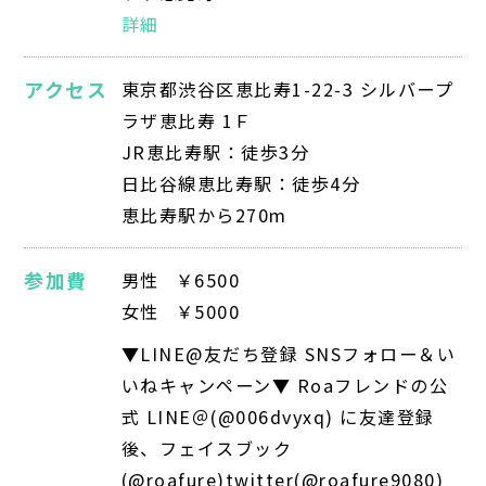
詳細
アクセス
東京都渋谷区恵比寿1-22-3 シルバープ
ラザ恵比寿 1Ｆ
JR恵比寿駅：徒歩3分
日比谷線恵比寿駅：徒歩4分
恵比寿駅から270m
参加費
男性
￥6500
女性
￥5000
▼LINE@友だち登録 SNSフォロー＆い
いねキャンペーン▼ Roaフレンドの公
式 LINE＠(@006dvyxq) に友達登録
後、フェイスブック
(@roafure)twitter(@roafure9080)